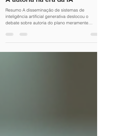
A autoria na era da IA
Resumo A disseminação de sistemas de
inteligência artificial generativa deslocou o
debate sobre autoria do plano meramente
instrumental para o núcleo da criação intelectual.
Já não basta perguntar se determinado texto,
imagem, artigo, parecer ou livro foi produzido
“com IA”. A pergunta decisiva é outra: qual foi a
contribuição humana substancial, original,
verificável e responsável na forma final da obra?
Este artigo propõe uma matriz técnico-jurídica
para distinguir o uso le