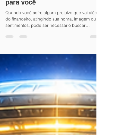
Como iniciar uma ação por
danos morais: guia completo
para você
Quando você sofre algum prejuízo que vai além
do financeiro, atingindo sua honra, imagem ou
sentimentos, pode ser necessário buscar
reparação por meio de uma ação judicial. Mas
como iniciar uma ação por danos morais? E
quando os danos materiais também estão
envolvidos? Este artigo vai explicar passo a
passo o que você precisa saber para proteger
seus direitos e buscar a compensação
adequada. Entendendo a ação por danos morais
Antes de mais nada, é importante compreender
o que