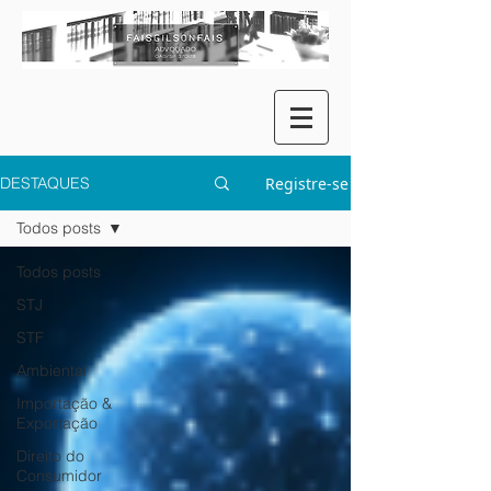
Registre-se
DESTAQUES
Todos posts
Todos posts
STJ
STF
Ambiental
Importação &
Exportação
Direito do
Consumidor