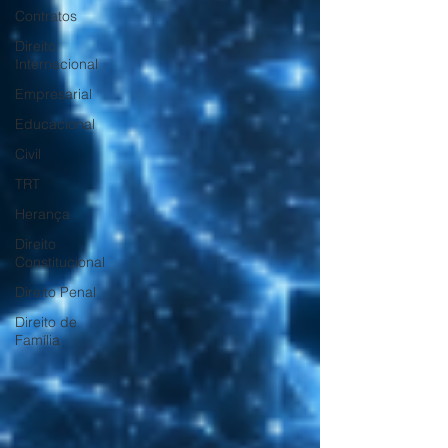
Contratos
Direito
Internacional
Empresarial
Educacional
Civil
TRT
Herança
Direito
Constitucional
Direito Penal
Direito de
Família