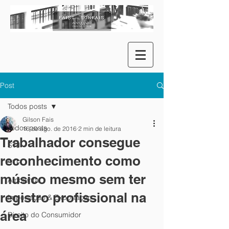
Post
Todos posts
Gilson Fais
Todos posts
16 de ago. de 2016
2 min de leitura
Trabalhador consegue
STJ
reconhecimento como
STF
músico mesmo sem ter
Ambiental
registro profissional na
Importação & Exportação
área
Direito do Consumidor