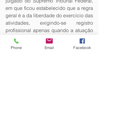
julgado do Supremo Tribunal Federal, 
em que ficou estabelecido que a regra 
geral é a da liberdade do exercício das 
atividades, exigindo-se registro 
profissional apenas quando a atuação 
oferece potencial lesivo à sociedade, o 
que não é o caso da profissão artística 
Phone
Email
Facebook
de músico. Segundo o STF, a exigência 
formal, no caso, poderia ferir o 
princípio constitucional da liberdade 
de expressão. 
Fonte: TRT-4 Notícias 
FAIS GILSON FAIS ADVOGADO. São 
Paulo. Brasil. 
#TRT4
#DireitodoTrabalho
#DireitoAutoral