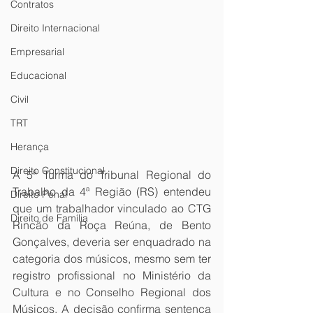
Contratos
Direito Internacional
Empresarial
Educacional
Civil
TRT
Herança
Direito Constitucional
A 5ª Turma do Tribunal Regional do 
Trabalho da 4ª Região (RS) entendeu 
Direito Penal
que um trabalhador vinculado ao CTG 
Direito de Família
Rincão da Roça Reúna, de Bento 
Gonçalves, deveria ser enquadrado na 
categoria dos músicos, mesmo sem ter 
registro profissional no Ministério da 
Cultura e no Conselho Regional dos 
Músicos. A decisão confirma sentença 