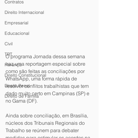
Contratos
Direito Internacional
Empresarial
Educacional
Civil
TRT
O programa Jornada dessa semana 
traz uma reportagem especial sobre 
Herança
como são feitas as conciliações por 
Direito Constitucional
WhatsApp, uma forma rápida de 
resolver conflitos trabalhistas que tem 
Direito Penal
dado muito certo em Campinas (SP) e 
Direito de Família
no Gama (DF).
Ainda sobre conciliação, em Brasília, 
núcleos dos Tribunais Regionais do 
Trabalho se reúnem para debater 
medidas para estimular os acordos na 