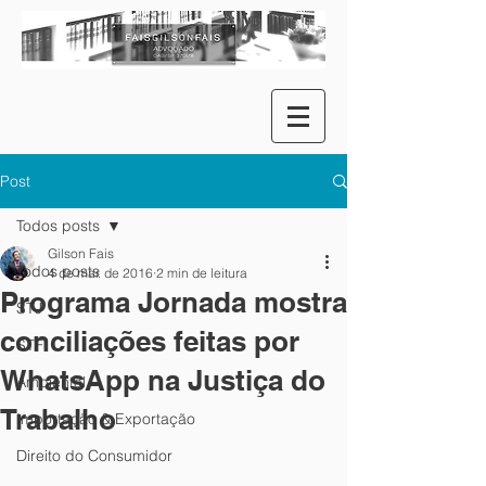
Post
Todos posts
Gilson Fais
Todos posts
4 de mar. de 2016
2 min de leitura
Programa Jornada mostra
STJ
conciliações feitas por
STF
WhatsApp na Justiça do
Ambiental
Trabalho
Importação & Exportação
Direito do Consumidor