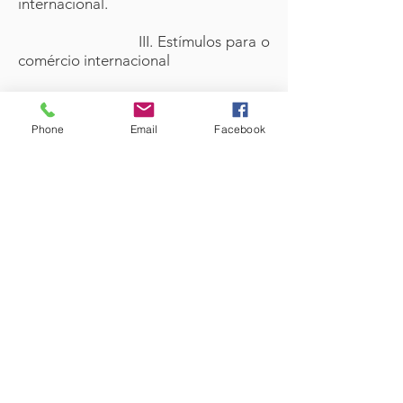
internacional.
III. Estímulos para o
comércio internacional
Existem várias iniciativas
privadas e governamentais visando
Phone
Email
Facebook
estimular micro, pequenas e médias
empresas a exportarem seus
produtos e serviços. A Agência
Brasileira de Promoção de
Exportações e Investimentos (Apex-
Brasil), vinculada ao Ministério do
Desenvolvimento, Indústria e
Comércio Exterior, desenvolve
programas para estimular a
competitividade e promover a cultura
exportadoras nas empresas por meio
de programas de qualificação,
auxiliando na construção de
estratégias de desenvolvimento e
compartilhamento de inteligências