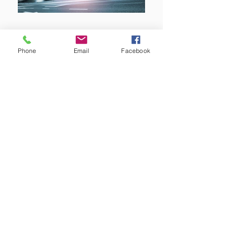
FAIS
GILSON
FAIS
Phone
Email
Facebook
ADVOGADO
OAB/SP 370178
Gilson Fais, Gilsom Fais, Gil Faiser, DIREITO,
ADVOGADO
GILSON FAIS SOCIEDADE INDIVIDUAL DE
ADVOCACIA
. São Paulo - Curitiba - Brasília.