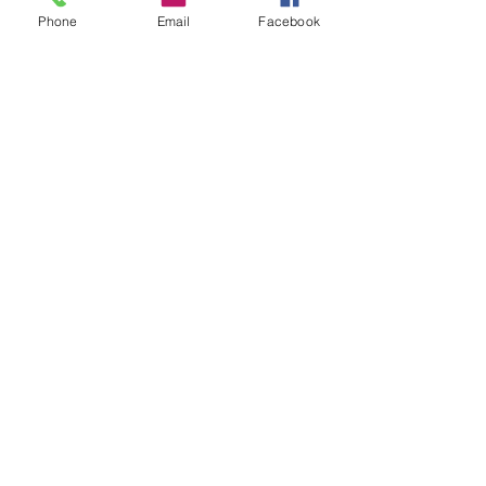
Leia o acórdão.
Phone
Email
Facebook
Esta notícia refere-se ao(s) processo(s): 
REsp 1361699
Fonte: STJ Notícias
FAIS GILSON FAIS ADVOGADO. São 
Paulo. Brasil.
#STJ
#DireitoCivil
#Contratos
Ver tudo
Posts recentes