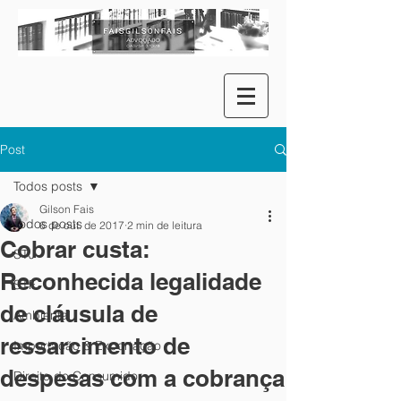
Post
Todos posts
Gilson Fais
Todos posts
6 de out. de 2017
2 min de leitura
Cobrar custa:
STJ
Reconhecida legalidade
STF
de cláusula de
Ambiental
ressarcimento de
Importação & Exportação
despesas com a cobrança
Direito do Consumidor