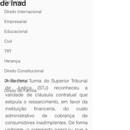
de inad
Contratos
Direito Internacional
Empresarial
Educacional
Civil
TRT
Herança
Direito Constitucional
A Terceira Turma do Superior Tribunal 
Direito Penal
de Justiça (STJ) reconheceu a 
Direito de Família
validade de cláusula contratual que 
estipula o ressarcimento, em favor da 
instituição financeira, do custo 
administrativo de cobrança de 
consumidores inadimplentes. De forma 
unânime, o colegiado concluiu que a 