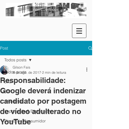
Post
Todos posts
Gilson Fais
Todos posts
8 de ago. de 2017
2 min de leitura
Responsabilidade:
STJ
Google deverá indenizar
STF
candidato por postagem
Ambiental
de vídeo adulterado no
Importação & Exportação
YouTube
Direito do Consumidor