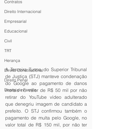
Contratos
Direito Internacional
Empresarial
Educacional
Civil
TRT
Herança
A Terceira Turma do Superior Tribunal 
Direito Constitucional
de Justiça (STJ) manteve condenação 
Direito Penal
do Google ao pagamento de danos 
morais no valor de R$ 50 mil por não 
Direito de Família
retirar do YouTube vídeo adulterado 
que denegriu imagem de candidato a 
prefeito. O STJ confirmou também o 
pagamento de multa pelo Google, no 
valor total de R$ 150 mil, por não ter 