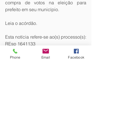
compra de votos na eleição para 
prefeito em seu município.
Leia o acórdão.
Esta notícia refere-se ao(s) processo(s): 
REsp 1641133
Fonte: STJ Notícias
Phone
Email
Facebook
FAIS GILSON FAIS ADVOGADO. São 
Paulo. Brasil.
#STJ
#DireitoDigital
Ver tudo
Posts recentes