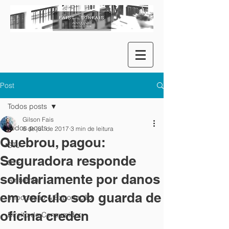
Post
Todos posts
Gilson Fais
Todos posts
6 de jul. de 2017
3 min de leitura
Quebrou, pagou:
STJ
Seguradora responde
STF
solidariamente por danos
Ambiental
em veículo sob guarda de
Importação & Exportação
oficina creden
Direito do Consumidor