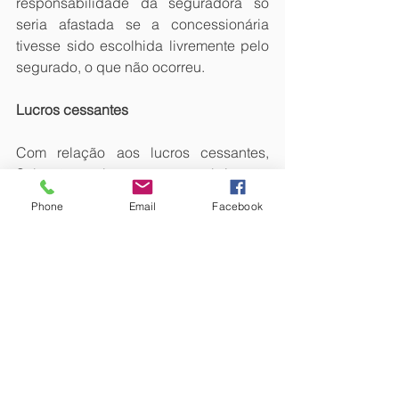
responsabilidade da seguradora só 
seria afastada se a concessionária 
tivesse sido escolhida livremente pelo 
segurado, o que não ocorreu.
Lucros cessantes
Com relação aos lucros cessantes, 
Salomão esclareceu que a obrigação 
de serem pagos “se fundamenta, aqui 
Phone
Email
Facebook
sim, no descumprimento do contrato, 
verificado na imposição de prazo 
exagerado (102 dias) para reparo do 
sinistro, que teria levado, segundo as 
instâncias ordinárias, à 
impossibilidade de retomada de seu 
trabalho pelo segurado”. Devendo 
corresponder a 72 dias, prazo que 
extrapolou os 30 dias inicialmente 