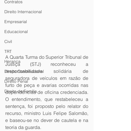
Contratos
Direito Internacional
Empresarial
Educacional
Civil
TRT
A Quarta Turma do Superior Tribunal de 
Herança
Justiça (STJ) reconheceu a 
responsabilidade solidária de 
Direito Constitucional
seguradora de veículos em razão de 
Direito Penal
furto de peça e avarias ocorridas nas 
Direito de Família
dependências de oficina credenciada. 
O entendimento, que restabeleceu a 
sentença, foi proposto pelo relator do 
recurso, ministro Luis Felipe Salomão, 
e baseou-se no dever de cautela e na 
teoria da guarda.