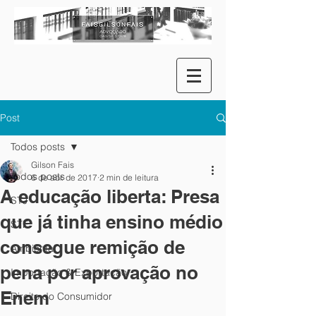
Post
Todos posts
Gilson Fais
Todos posts
6 de abr. de 2017
2 min de leitura
A educação liberta: Presa
STJ
que já tinha ensino médio
STF
consegue remição de
Ambiental
pena por aprovação no
Importação & Exportação
Enem
Direito do Consumidor