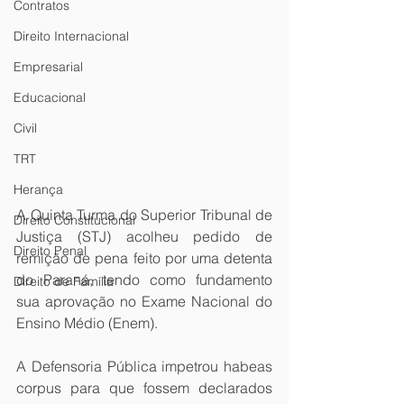
Contratos
Direito Internacional
Empresarial
Educacional
Civil
TRT
Herança
A Quinta Turma do Superior Tribunal de 
Direito Constitucional
Justiça (STJ) acolheu pedido de 
Direito Penal
remição de pena feito por uma detenta 
do Paraná, tendo como fundamento 
Direito de Família
sua aprovação no Exame Nacional do 
Ensino Médio (Enem).
A Defensoria Pública impetrou habeas 
corpus para que fossem declarados 