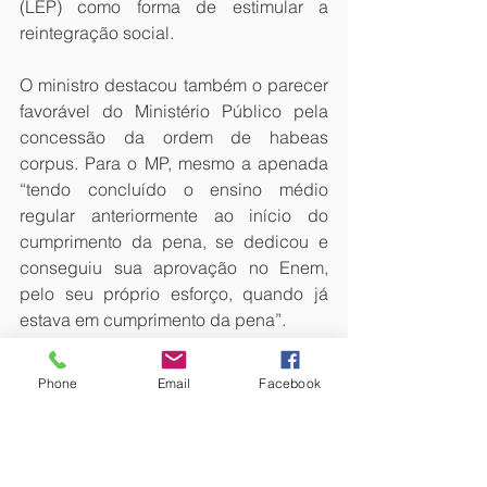
(LEP) como forma de estimular a 
reintegração social.
O ministro destacou também o parecer 
favorável do Ministério Público pela 
concessão da ordem de habeas 
corpus. Para o MP, mesmo a apenada 
“tendo concluído o ensino médio 
regular anteriormente ao início do 
cumprimento da pena, se dedicou e 
conseguiu sua aprovação no Enem, 
pelo seu próprio esforço, quando já 
estava em cumprimento da pena”.  
Esta notícia refere-se ao(s) processo(s): 
Phone
Email
Facebook
HC 382780
Fonte: STJ Notícias
FAIS GILSON FAIS ADVOGADO. São 