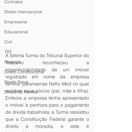
Contratos
Direito Internacional
Empresarial
Educacional
Civil
TRT
A Sétima Turma do Tribunal Superior do 
Herança
Trabalho reconheceu a 
impenhorabilidade de um imóvel 
Direito Constitucional
registrado em nome da empresa 
Direito Penal
familiar paranaense Nefro Med no qual 
residem seus sócios (pai, mãe e filha). 
Direito de Família
Embora a empresa tenha apresentado 
o imóvel à penhora para o pagamento 
de dívida trabalhista, a Turma ressaltou 
que a Constituição Federal garante o 
direito à moradia, e este é 