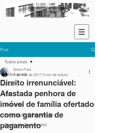
Post
Todos posts
Gilson Fais
Todos posts
1 de mar. de 2017
2 min de leitura
Direito irrenunciável:
STJ
Afastada penhora de
STF
imóvel de família ofertado
Ambiental
como garantia de
Importação & Exportação
pagamento
Direito do Consumidor