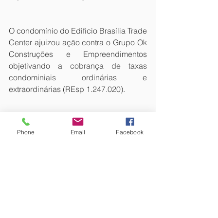
O condomínio do Edifício Brasília Trade 
Center ajuizou ação contra o Grupo Ok 
Construções e Empreendimentos 
objetivando a cobrança de taxas 
condominiais ordinárias e 
extraordinárias (REsp 1.247.020).  
O juízo de primeiro grau condenou o 
Phone
Email
Facebook
devedor ao pagamento das despesas 
não pagas, com acréscimo de juros de 
mora, correção monetária e multa 
moratória de 2%. Contudo, afastou a 
aplicação da multa de 10% fixada em 
assembleia geral. Em grau de 
apelação, a sentença foi reformada 
para possibilitar a cobrança da multa. 