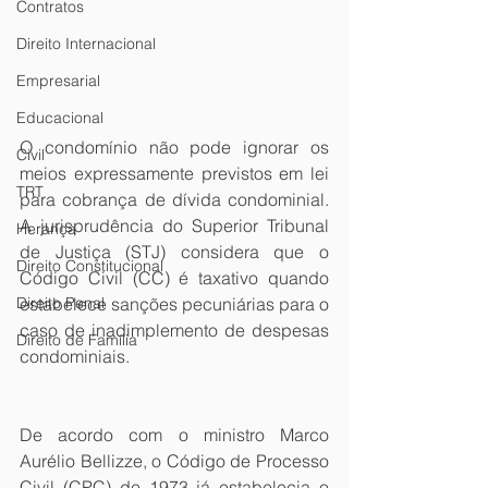
Contratos
Direito Internacional
Empresarial
Educacional
O condomínio não pode ignorar os 
Civil
meios expressamente previstos em lei 
TRT
para cobrança de dívida condominial. 
A jurisprudência do Superior Tribunal 
Herança
de Justiça (STJ) considera que o 
Direito Constitucional
Código Civil (CC) é taxativo quando 
Direito Penal
estabelece sanções pecuniárias para o 
caso de inadimplemento de despesas 
Direito de Família
condominiais. 
De acordo com o ministro Marco 
Aurélio Bellizze, o Código de Processo 
Civil (CPC) de 1973 já estabelecia o 