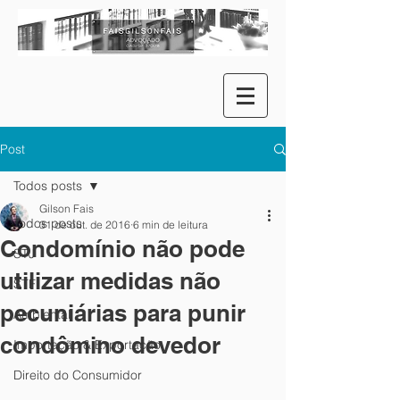
Post
Todos posts
Gilson Fais
Todos posts
31 de out. de 2016
6 min de leitura
Condomínio não pode
STJ
utilizar medidas não
STF
pecuniárias para punir
Ambiental
condômino devedor
Importação & Exportação
Direito do Consumidor