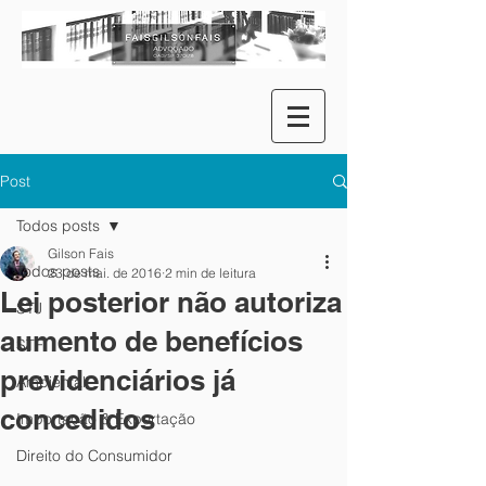
Post
Todos posts
Gilson Fais
Todos posts
23 de mai. de 2016
2 min de leitura
Lei posterior não autoriza
STJ
aumento de benefícios
STF
previdenciários já
Ambiental
concedidos
Importação & Exportação
Direito do Consumidor