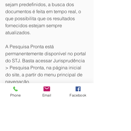
sejam predefinidos, a busca dos 
documentos é feita em tempo real, o 
que possibilita que os resultados 
fornecidos estejam sempre 
atualizados.
A Pesquisa Pronta está 
permanentemente disponível no portal 
do STJ. Basta acessar Jurisprudência 
> Pesquisa Pronta, na página inicial 
do site, a partir do menu principal de 
navegação.
RL
Phone
Email
Facebook
Fonte: STJ Notícias
FAIS GILSON FAIS ADVOGADO. São 
Paulo. Brasil.
#DireitoPrevidenciário
#Previdência
#STJ