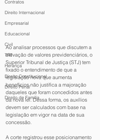
Contratos
Direito Internacional
Empresarial
Educacional
Civil
Ao analisar processos que discutem a 
elevação de valores previdenciários, o 
TRT
Superior Tribunal de Justiça (STJ) tem 
Herança
fixado o entendimento de que a 
Direito Constitucional
legislação nova que aumenta 
benefícios não justifica a majoração 
Direito Penal
daqueles que foram concedidos antes 
Direito de Família
da nova lei. Dessa forma, os auxílios 
devem ser calculados com base na 
legislação em vigor na data de sua 
concessão.
A corte registrou esse posicionamento 