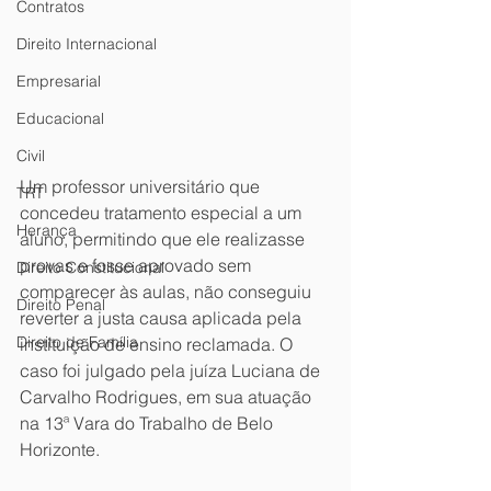
Contratos
Direito Internacional
Empresarial
Educacional
Civil
Um professor universitário que 
TRT
concedeu tratamento especial a um 
Herança
aluno, permitindo que ele realizasse 
provas e fosse aprovado sem 
Direito Constitucional
comparecer às aulas, não conseguiu 
Direito Penal
reverter a justa causa aplicada pela 
Direito de Família
instituição de ensino reclamada. O 
caso foi julgado pela juíza Luciana de 
Carvalho Rodrigues, em sua atuação 
na 13ª Vara do Trabalho de Belo 
Horizonte.