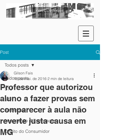
Post
Todos posts
Gilson Fais
Todos posts
18 de mai. de 2016
2 min de leitura
Professor que autorizou
STJ
aluno a fazer provas sem
STF
comparecer à aula não
Ambiental
reverte justa causa em
Importação & Exportação
MG
Direito do Consumidor