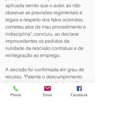
aplicada sendo que o autor, ao não 
observar as previsões regimentais e 
legais a respeito dos fatos ocorridos, 
cometeu atos de mau procedimento e 
indisciplina", concluiu, ao declarar 
improcedentes os pedidos de 
nulidade da rescisão contratual e de 
reintegração ao emprego.
A decisão foi confirmada em grau de 
recurso. "Patente o descumprimento 
das normas da instituição de ensino e 
da legislação vigente pelo reclamante, 
Phone
Email
Facebook
o que demonstra a prática de falta 
grave o suficiente para atrair a 
aplicação da penalidade máxima, 
face o rompimento da necessária 
fidúcia entre as partes contratantes", 