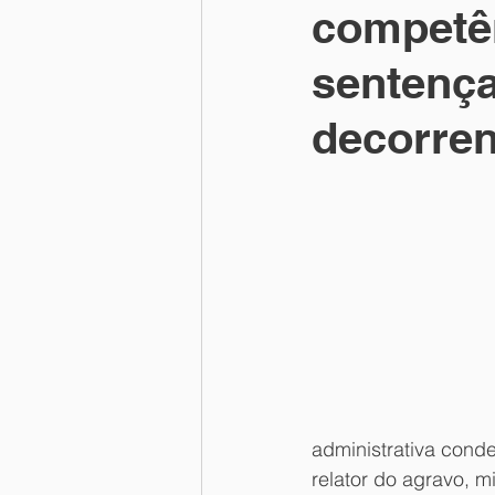
competên
Direito Penal
Direito de Famíl
sentença
decorren
administrativa conde
relator do agravo, m