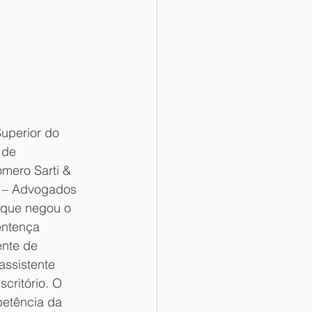
uperior do 
 de 
omero Sarti & 
i – Advogados 
 que negou o 
ntença 
ente de 
ssistente 
critório. O 
petência da 