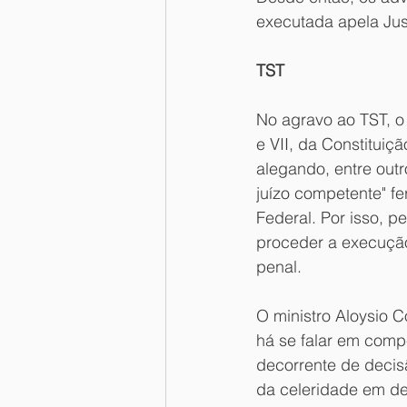
executada apela Jus
TST
No agravo ao TST, o e
e VII, da Constituiç
alegando, entre out
juízo competente" fer
Federal. Por isso, 
proceder a execução
penal.
O ministro Aloysio 
há se falar em compe
decorrente de decisã
da celeridade em de