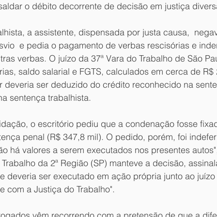
saldar o débito decorrente de decisão em justiça divers
hista, a assistente, dispensada por justa causa,  negav
svio  e pedia o pagamento de verbas rescisórias e inde
tras verbas. O juízo da 37ª Vara do Trabalho de São Pau
érias, saldo salarial e FGTS, calculados em cerca de R$ 2
r deveria ser deduzido do crédito reconhecido na sente
a sentença trabalhista.
idação, o escritório pediu que a condenação fosse fixad
tença penal (R$ 347,8 mil). O pedido, porém, foi indeferi
ão há valores a serem executados nos presentes autos",
o Trabalho da 2ª Região (SP) manteve a decisão, assina
e deveria ser executado em ação própria junto ao juízo
e com a Justiça do Trabalho".
ogados vêm recorrendo com a pretensão de que a dife