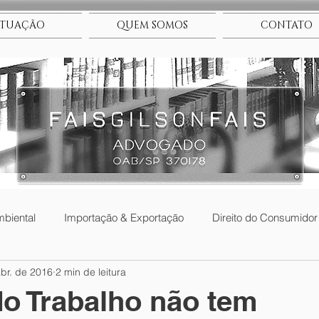
TUAÇÃO
QUEM SOMOS
CONTATO
biental
Importação & Exportação
Direito do Consumidor
br. de 2016
2 min de leitura
rial
Educacional
Civil
TRT
Herança
Direi
do Trabalho não tem