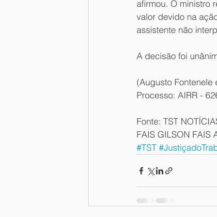
afirmou. O ministro
valor devido na açã
assistente não inter
A decisão foi unâni
(Augusto Fontenele 
Processo: AIRR - 62
Fonte: TST NOTÍCIA
FAIS GILSON FAIS A
#TST
#JustiçadoTra