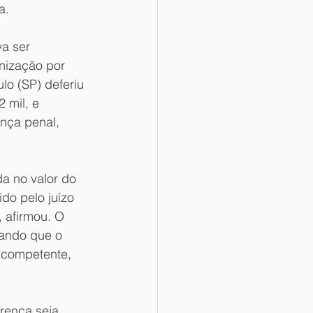
a.
a ser 
nização por 
lo (SP) deferiu 
 mil, e 
nça penal, 
a no valor do 
do pelo juízo 
 afirmou. O 
lando que o 
 competente, 
rença seja 