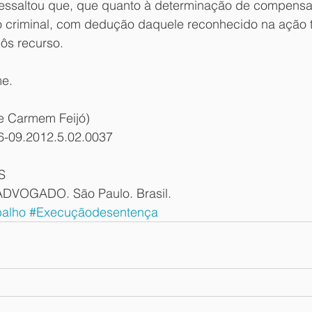
 ressaltou que, que quanto à determinação de compensa
o criminal, com dedução daquele reconhecido na ação tr
pôs recurso.
me.
e Carmem Feijó)
6-09.2012.5.02.0037
S
DVOGADO. São Paulo. Brasil.
balho
#Execuçãodesentença