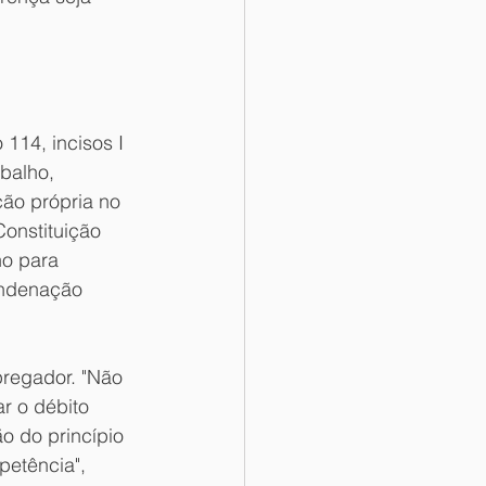
 114, incisos I 
balho, 
ão própria no 
Constituição 
ho para 
ondenação 
regador. "Não 
r o débito 
o do princípio 
etência", 